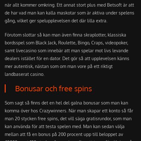
när allt kommer omkring. Ett annat stort plus med Betsoft är att
de har vad man kan kalla maskotar som är aktiva under spelens
gång, vilket ger spelupplevelsen det där lilla extra.
Förutom slottar så kan man även finna skraplotter, klassiska
bordsspel som Black Jack, Roulette, Bingo, Craps, videopoker,
samt livecasino som innebär att man spelar mot livs levande
dealers istället för en dator. Det gör så att upplevelsen känns
mer autentisk, nästan som om man vore på ett riktigt
landbaserat casino.
Bonusar och free spins
Som sagt så finns det en hel del galna bonusar som man kan
komma över hos Crazywinners. När man skapar ett konto så får
man 20 stycken free spins, det vill säga gratisrundor, som man
kan använda för att testa spelen med. Man kan sedan välja
mellan att få en bonus på 200 procent upp till beloppet av