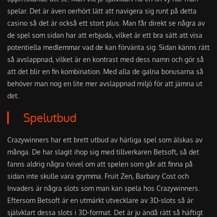
spelar. Det är även oerhört lätt att navigera sig runt på detta
casino så det är också ett stort plus. Man får direkt se några av
de spel som sidan har att erbjuda, vilket är ett bra sätt att visa
potentiella medlemmar vad de kan förvänta sig. Sidan känns rätt
så avslappnad, vilket är en kontrast med dess namn och gör så
att det blir en fin kombination. Med alla de galna bonusarna så
behöver man nog en lite mer avslappnad miljö för att jämna ut
det.
Spelutbud
Crazywinners har ett brett utbud av härliga spel som älskas av
många. De har slagit ihop sig med tillverkaren Betsoft, så det
fanns aldrig några tvivel om att spelen som går att finna på
sidan inte skulle vara grymma. Fruit Zen, Barbary Cost och
Invaders är några slots som man kan spela hos Crazywinners.
Eftersom Betsoft är en utmärkt utvecklare av 3D-slots så är
självklart dessa slots i 3D-format. Det är ju ändå rätt så häftigt