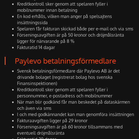
Kreditkontroll sker genom att spelaren fyller i
mobilnummer innan betalning
En kod erhålls, vilken man anger på spelsajtens
insättningssida
Spelaren får fakturan skickad både per e-mail och via sms
Förseningsavgiften är på 50 kronor och dröjmålsränta
ligger för närvarande på 8 %
Fakturatid 14 dagar
Paylevo betalningsförmedlare
Svensk betalningsförmedlare där Paylevo AB är det
drivande bolaget (registrerat bolag hos svenska
Finansinspektionen)
Kreditkontroll sker genom att spelaren fyller i
personnummer, e-postadress och mobilnummer
När man blir godkänd får man beskedet på dataskärmen
och även via sms
I och med godkännandet kan man genomföra insättningen
Fakturaavgiften ligger på 29 kronor
Förseningsavgiften är på 60 kronor tillsammans med
eventuell dröjmålsränta