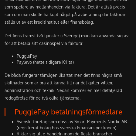
som spelare av mellanhanden via faktura. Det är alltså precis
som om man skulle ha köpt något på avbetalning där fakturan
ställs ut av ett kreditinstitut eller finansbolag.
Det finns främst två tjänster (i Sverige) man kan använda sig av
för att betala sitt casinospel via faktura:
PugglePay
Paylevo (hette tidigare Kriita)
De båda fungerar tämligen likartat men det finns några små
skillnader som är bra att känna till när det gäller villkor,
administration och teknik. Nedan kommer en mer detaljerad
redogörelse för de två olika tjänsterna.
PugglePay betalningsförmedlare
Svenskt företag som drivs av Smart Payments Nordic AB
(registrerat bolag hos svenska Finansinspektionen)
Riktar sig till e-handeln inom de flesta branscher