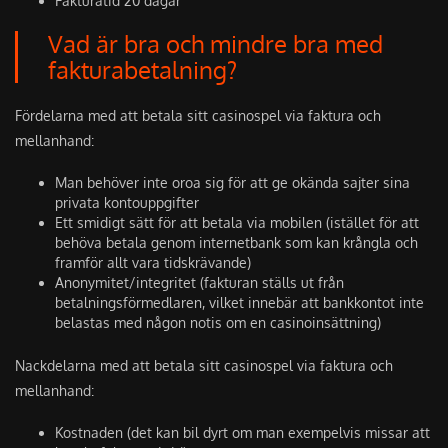
Fakturatid 20 dagar
Vad är bra och mindre bra med
fakturabetalning?
Fördelarna med att betala sitt casinospel via faktura och
mellanhand:
Man behöver inte oroa sig för att ge okända sajter sina
privata kontouppgifter
Ett smidigt sätt för att betala via mobilen (istället för att
behöva betala genom internetbank som kan krångla och
framför allt vara tidskrävande)
Anonymitet/integritet (fakturan ställs ut från
betalningsförmedlaren, vilket innebär att bankkontot inte
belastas med någon notis om en casinoinsättning)
Nackdelarna med att betala sitt casinospel via faktura och
mellanhand:
Kostnaden (det kan bil dyrt om man exempelvis missar att